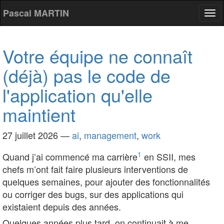
Pascal MARTIN
Tog
nav
Votre équipe ne connaît
(déjà) pas le code de
l'application qu'elle
maintient
27 juillet 2026
—
ai
,
management
,
work
1
Quand j’ai commencé ma carrière
en SSII, mes
chefs m’ont fait faire plusieurs interventions de
quelques semaines, pour ajouter des fonctionnalités
ou corriger des bugs, sur des applications qui
existaient depuis des années.
Quelques années plus tard, on continuait à me