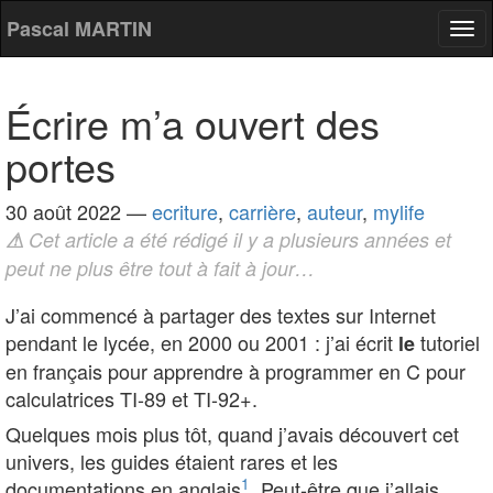
Pascal MARTIN
Tog
nav
Écrire m’a ouvert des
portes
30 août 2022
—
ecriture
,
carrière
,
auteur
,
mylife
⚠
Cet article a été rédigé il y a plusieurs années et
peut ne plus être tout à fait à jour…
J’ai commencé à partager des textes sur Internet
pendant le lycée, en 2000 ou 2001 : j’ai écrit
tutoriel
le
en français pour apprendre à programmer en C pour
calculatrices TI-89 et TI-92+.
Quelques mois plus tôt, quand j’avais découvert cet
univers, les guides étaient rares et les
1
documentations en anglais
. Peut-être que j’allais