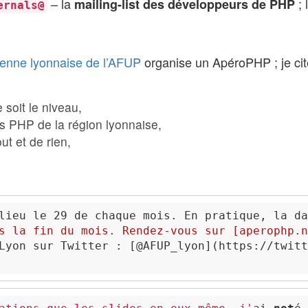
– la
; 
mailing-list des développeurs de PHP
ernals@
enne lyonnaise de l’AFUP
organise un ApéroPHP ; je cit
soit le niveau,
rs PHP de la région lyonnaise,
ut et de rien,
lieu le 29 de chaque mois. En pratique, la da
s la fin du mois. Rendez-vous sur [
aperophp.n
Lyon sur Twitter : [
@
AFUP_lyon
](
https://twitt