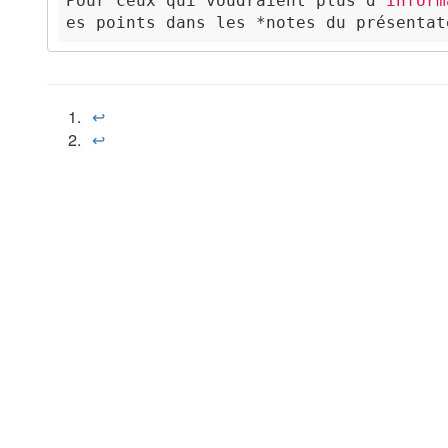
Pour
 ceux qui voudraient plus d
'inform
es points dans les *notes du présentat
↩︎
↩︎