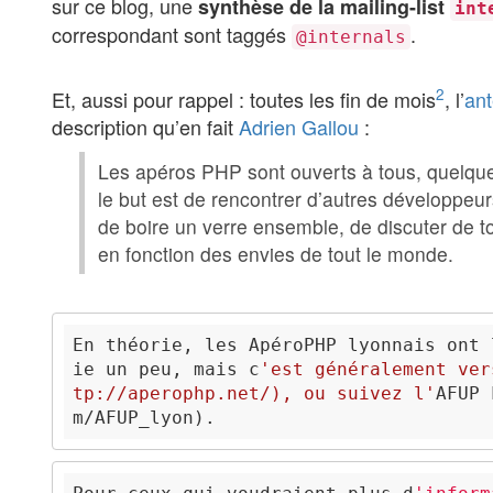
sur ce blog, une
synthèse de la mailing-list
int
correspondant sont taggés
.
@internals
2
Et, aussi pour rappel : toutes les fin de mois
, l’
ant
description qu’en fait
Adrien Gallou
:
Les apéros PHP sont ouverts à tous, quelque 
le but est de rencontrer d’autres développeu
de boire un verre ensemble, de discuter de to
en fonction des envies de tout le monde.
En théorie, les ApéroPHP lyonnais ont 
ie un peu, mais c
'est généralement ver
tp://aperophp.net/
), ou suivez l'
AFUP 
m/AFUP_lyon