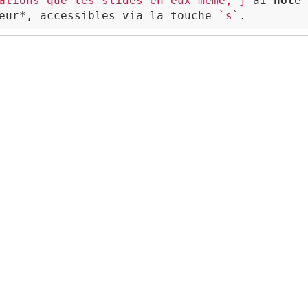
ations que les slides en eux-même, j'
ai 
not
é 
eur*, accessibles via la touche 
`s`