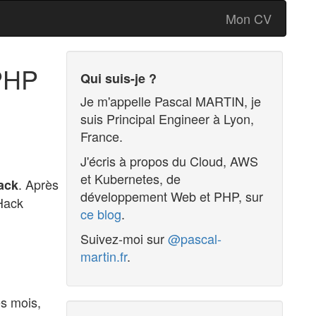
Mon CV
oPHP
Qui suis-je ?
Je m'appelle
Pascal MARTIN
, je
suis
Principal Engineer
à
Lyon
,
France
.
J'écris à propos du Cloud, AWS
et Kubernetes, de
. Après
ack
développement Web et PHP, sur
 Hack
ce blog
.
Suivez-moi sur
@pascal-
martin.fr
.
es mois,