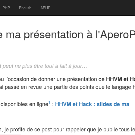
PHP
English
AFUP
e ma présentation à l'Aper
t peut ne plus être tout à fait à jour…
 eu l’occasion de donner une présentation de
HHVM et H
ai passé en revue une partie des points que le langage
1
disponibles en ligne
:
HHVM et Hack : slides de ma
, je profite de ce post pour rappeler que je publie tous l