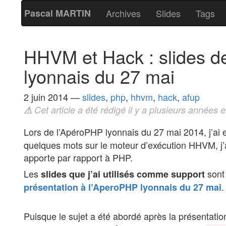
Pascal MARTIN
Archives
Slides
Tags
HHVM et Hack : slides d
lyonnais du 27 mai
2 juin 2014
—
slides
,
php
,
hhvm
,
hack
,
afup
⚠
Cet article a été rédigé il y a plusieurs années e
Lors de l’ApéroPHP lyonnais du 27 mai 2014, j’ai
quelques mots sur le moteur d’exécution HHVM, j’
apporte par rapport à PHP.
Les
sont 
slides que j’ai utilisés comme support
.
présentation à l’AperoPHP lyonnais du 27 mai
Puisque le sujet a été abordé après la présentation