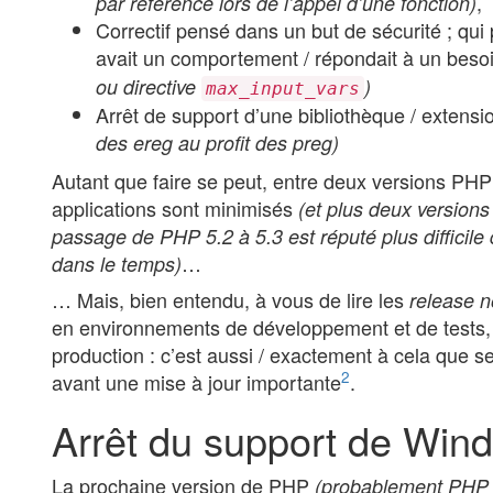
,
par référence lors de l’appel d’une fonction)
Correctif pensé dans un but de sécurité ; qui 
avait un comportement / répondait à un beso
ou directive
)
max_input_vars
Arrêt de support d’une bibliothèque / extensi
des ereg au profit des preg)
Autant que faire se peut, entre deux versions PH
applications sont minimisés
(et plus deux versions
passage de PHP 5.2 à 5.3 est réputé plus difficil
…
dans le temps)
… Mais, bien entendu, à vous de lire les
release n
en environnements de développement et de tests,
production : c’est aussi / exactement à cela que 
2
avant une mise à jour importante
.
Arrêt du support de Win
La prochaine version de PHP
(probablement PHP 