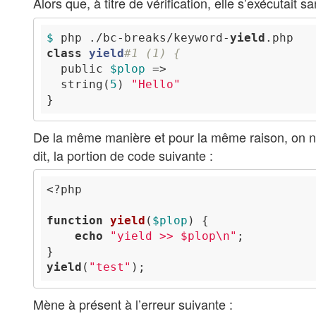
Alors que, à titre de vérification, elle s’exécutait
$ 
php ./bc-breaks/keyword-
yield
class
yield
#1 (1) {
  public 
$plop
  string(
5
) 
"Hello"
De la même manière et pour la même raison, on n
dit, la portion de code suivante :
<?php
function
yield
(
$plop
)
echo
"yield >> 
$plop
\n
"
yield
(
"test"
Mène à présent à l’erreur suivante :