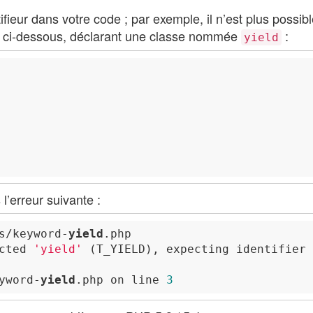
fieur dans votre code ; par exemple, il n’est plus possible
s ci-dessous, déclarant une classe nommée
:
yield
l’erreur suivante :
s/keyword-
yield
cted 
'yield'
 (
T_YIELD
), expecting identifier 
yword-
yield
.php on line 
3