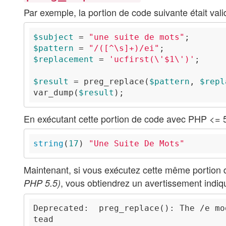
Par exemple, la portion de code suivante était vali
$subject
 = 
"une suite de mots"
$pattern
 = 
"/([^\s]+)/ei"
$replacement
 = 
'ucfirst(\'$1\')'
$result
 = preg_replace(
$pattern
, 
$repl
var_dump(
$result
En exécutant cette portion de code avec PHP <= 5
string
(
17
) 
"Une Suite De Mots"
Maintenant, si vous exécutez cette même portion
, vous obtiendrez un avertissement indi
PHP 5.5)
Deprecated:  preg_replace(): The /e mo