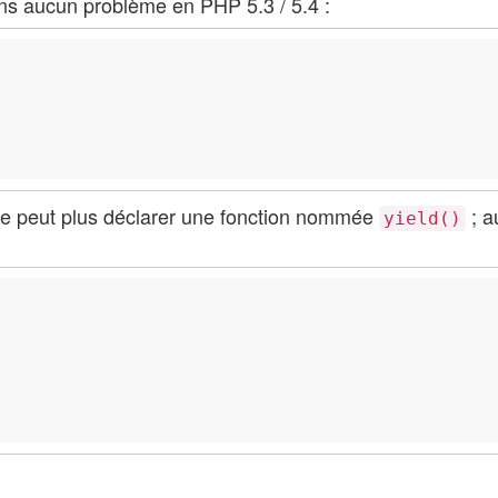
 sans aucun problème en PHP 5.3 / 5.4 :
e peut plus déclarer une fonction nommée
; a
yield()