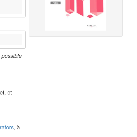
é possible
f, et
rators
, à