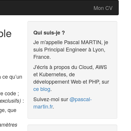
Mon CV
ble
Qui suis-je ?
Je m'appelle
Pascal MARTIN
, je
suis
Principal Engineer
à
Lyon
,
France
.
J'écris à propos du Cloud, AWS
et Kubernetes, de
à ce qu’un
développement Web et PHP, sur
ce blog
.
e code ;
Suivez-moi sur
@pascal-
:
exclusifs)
martin.fr
.
ge, que
amètres