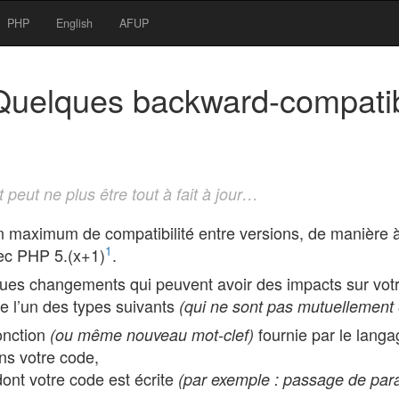
PHP
English
AFUP
 Quelques backward-compati
t peut ne plus être tout à fait à jour…
 maximum de compatibilité entre versions, de manière 
1
vec PHP 5.(x+1)
.
ques changements qui peuvent avoir des impacts sur votr
e l’un des types suivants
(qui ne sont pas mutuellement 
fonction
fournie par le langa
(ou même nouveau mot-clef)
s votre code,
 dont votre code est écrite
(par exemple : passage de par