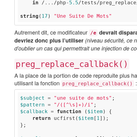
in
 /.../php-
5.5
/tests/preg_replace
string
(
17
) 
"Une Suite De Mots"
Autrement dit, ce modificateur
devrait dispar
/e
devriez donc plus l’utiliser
(niveau sécurité, ce n
d’oublier un cas qui permettrait une injection de c
preg_replace_callback()
A la place de la portion de code reproduite plus ha
utilisant la fonction
:
preg_replace_callback()
$subject
 = 
"une suite de mots"
$pattern
 = 
"/([^\s]+)/i"
$callback
 = 
function
(
$item
)
return
 ucfirst(
$item
[
1