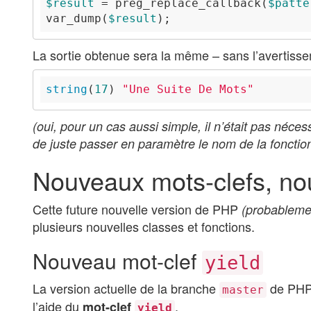
$result
 = preg_replace_callback(
$patte
var_dump(
$result
La sortie obtenue sera la même – sans l’avertiss
string
(
17
) 
"Une Suite De Mots"
(oui, pour un cas aussi simple, il n’était pas néce
de juste passer en paramètre le nom de la foncti
Nouveaux mots-clefs, nou
Cette future nouvelle version de PHP
(probableme
plusieurs nouvelles classes et fonctions.
Nouveau mot-clef
yield
La version actuelle de la branche
de PH
master
l’aide du
.
mot-clef
yield