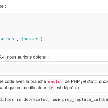
de :
acement
, 
$subject
.4, nous aurions obtenu :
 de code avec la branche
de PHP
(et donc, pro
master
quant que ce modificateur
est déprécié :
/e
difier is deprecated, 
use
 preg_replace_callba