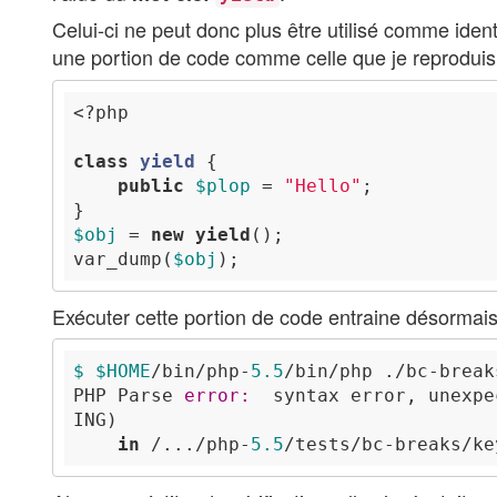
Celui-ci ne peut donc plus être utilisé comme identi
une portion de code comme celle que je reprodui
<?php
class
yield
public
$plop
 = 
"Hello"
$obj
 = 
new
yield
var_dump(
$obj
Exécuter cette portion de code entraine désormais 
$ 
$HOME
/bin/php-
5.5
/bin/php ./bc-break
PHP
Parse
error:
  syntax error, unexpe
ING
in
 /.../php-
5.5
/tests/bc-breaks/ke