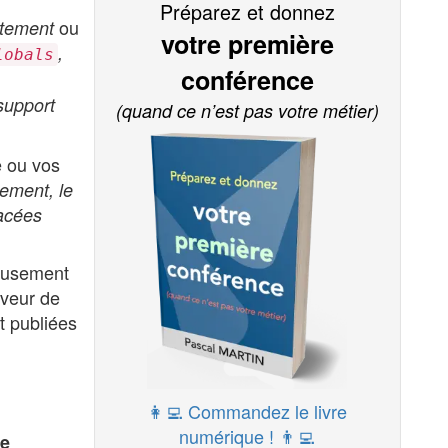
Préparez et donnez
ou
ctement
votre première
,
lobals
conférence
support
(quand ce n’est pas votre métier)
e ou vos
uement, le
pacées
neusement
rveur de
t publiées
👩‍💻 Commandez le livre
numérique ! 👨‍💻
de