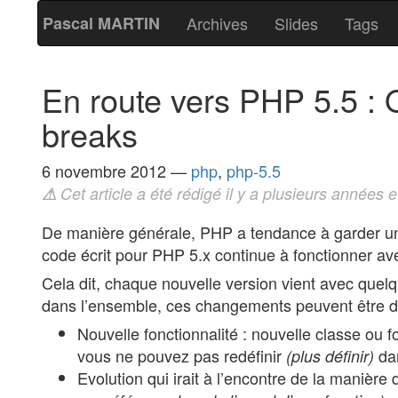
Pascal MARTIN
Archives
Slides
Tags
En route vers PHP 5.5 :
breaks
6 novembre 2012
—
php
,
php-5.5
⚠
Cet article a été rédigé il y a plusieurs années e
De manière générale, PHP a tendance à garder un
code écrit pour PHP 5.x continue à fonctionner a
Cela dit, chaque nouvelle version vient avec quel
dans l’ensemble, ces changements peuvent être d
Nouvelle fonctionnalité : nouvelle classe ou 
vous ne pouvez pas redéfinir
dan
(plus définir)
Evolution qui irait à l’encontre de la manière