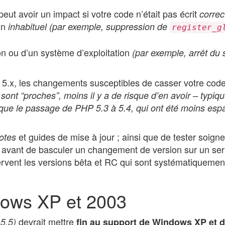
peut avoir un impact si votre code n’était pas écrit
corre
in
inhabituel
(par exemple, suppression de
register_g
on ou d’un système d’exploitation
(par exemple, arrêt du 
P 5.x, les changements susceptibles de casser votre cod
 sont “proches”, moins il y a de risque d’en avoir – typiq
e que le passage de PHP 5.3 à 5.4, qui ont été moins es
et guides de mise à jour ; ainsi que de tester soig
otes
 avant de basculer un changement de version sur un se
servent les versions bêta et RC qui sont systématiquemen
dows XP et 2003
devrait mettre
5.5)
fin au support de Windows XP et 