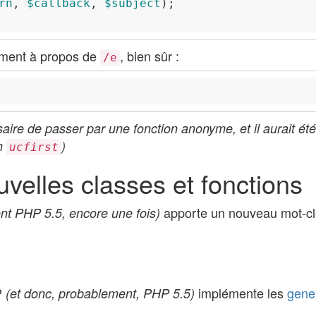
rn
, 
$callback
, 
$subject
ement à propos de
, bien sûr :
/e
ssaire de passer par une fonction anonyme, et il aurait ét
on
)
ucfirst
velles classes et fonctions
apporte un nouveau mot-cle
nt PHP 5.5, encore une fois)
P
implémente les
gene
(et donc, probablement, PHP 5.5)