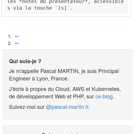
les 
*notes du présentateur*
, accessible
s via la touche 
`[s]`
↩︎
↩︎
Qui suis-je ?
Je m'appelle
Pascal MARTIN
, je suis
Principal
Engineer
à
Lyon
,
France
.
J'écris à propos du Cloud, AWS et Kubernetes,
de développement Web et PHP, sur
ce blog
.
Suivez-moi sur
@pascal-martin.fr
.