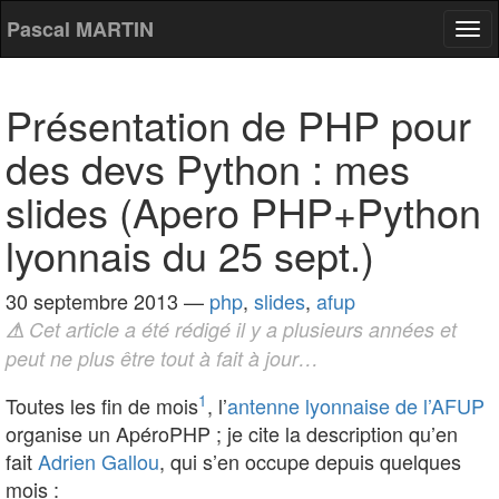
Pascal MARTIN
Tog
nav
Présentation de PHP pour
des devs Python : mes
slides (Apero PHP+Python
lyonnais du 25 sept.)
30 septembre 2013
—
php
,
slides
,
afup
⚠
Cet article a été rédigé il y a plusieurs années et
peut ne plus être tout à fait à jour…
1
Toutes les fin de mois
, l’
antenne lyonnaise de l’AFUP
organise un ApéroPHP ; je cite la description qu’en
fait
Adrien Gallou
, qui s’en occupe depuis quelques
mois :