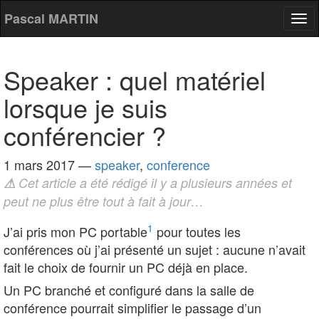
Pascal MARTIN
Tog
nav
Speaker : quel matériel
lorsque je suis
conférencier ?
1 mars 2017
—
speaker
,
conference
⚠
Cet article a été rédigé il y a plusieurs années et
peut ne plus être tout à fait à jour…
1
J’ai pris mon PC portable
pour toutes les
conférences où j’ai présenté un sujet : aucune n’avait
fait le choix de fournir un PC déjà en place.
Un PC branché et configuré dans la salle de
conférence pourrait simplifier le passage d’un