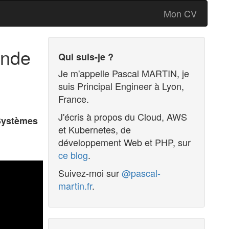
Mon CV
onde
Qui suis-je ?
Je m'appelle
Pascal MARTIN
, je
suis
Principal Engineer
à
Lyon
,
France
.
J'écris à propos du Cloud, AWS
Systèmes
et Kubernetes, de
développement Web et PHP, sur
ce blog
.
Suivez-moi sur
@pascal-
martin.fr
.