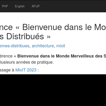
PHP
English
AFUP
ence « Bienvenue dans le M
 Distribués »
emes-distribues
,
architecture
,
mixit
nférence
« Bienvenue dans le Monde Merveilleux des 
plusieurs années de pratique.
assage à
MixIT 2023
: