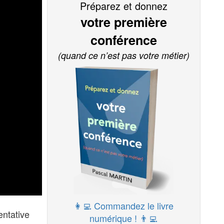
Préparez et donnez
votre première
conférence
(quand ce n’est pas votre métier)
👩‍💻 Commandez le livre
entative
numérique ! 👨‍💻