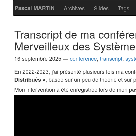
Pascal MARTIN
Archives
Slides
Tags
Transcript de ma confér
Merveilleux des Systèmes
16 septembre 2025
—
conference
,
transcript
,
syst
En 2022-2023, j’ai présenté plusieurs fois ma co
, basée sur un peu de théorie et sur 
Distribués »
Mon intervention a été enregistrée lors de mon p