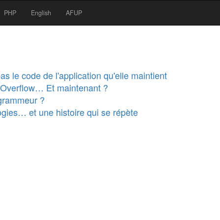
PHP
English
AFUP
s le code de l'application qu'elle maintient
kOverflow… Et maintenant ?
ogrammeur ?
gies… et une histoire qui se répète